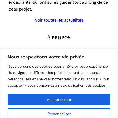
encadrants, qui ont su les guider tout au long de ce
beau projet.
Voir toutes les actualités
À PROPOS
Mentions Légales
Nous respectons votre vie privée.
Facebook
Instagram
LinkedIn
YouTube
Nous utilisons des cookies pour améliorer votre expérience
de navigation, diffuser des publicités ou des contenus
personnalisés et analyser notre trafic. En cliquant sur « Tout
accepter », vous consentez à notre utilisation des cookies.
CONTACT
Accepter tout
03 81 52 99 51
contact@stefamille-steursule.fr
Personnaliser